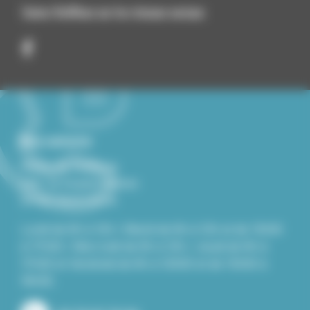
Suivez Roiffieux sur les réseaux sociaux
Nous contacter
Mairie de Roiffieux
229, Le Grand Chemin
07100 ROIFFIEUX
Lundi de 8h à 12h / Mardi de 8h à 12h et de 13h30
à 17h30 / Mercredi de 8h à 12h / Jeudi de 8h à
17h30 et Vendredi de 8h à 12h00 et de 13h30 à
16h30.