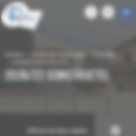
Panneau de gestion des cookies
Roiffieux
S'informer et participer
Actualités
2026/22 CONSTRUCTEL
2026/22 CONSTRUCTEL
Afficher les liens rapides