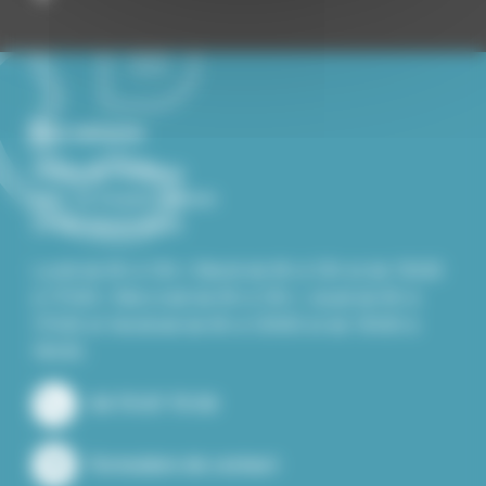
Nous contacter
Mairie de Roiffieux
229, Le Grand Chemin
07100 ROIFFIEUX
Lundi de 8h à 12h / Mardi de 8h à 12h et de 13h30
à 17h30 / Mercredi de 8h à 12h / Jeudi de 8h à
17h30 et Vendredi de 8h à 12h00 et de 13h30 à
16h30.
04 75 67 75 50
Formulaire de contact