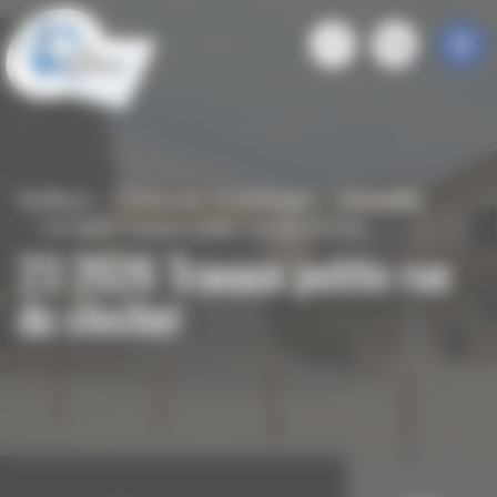
Panneau de gestion des cookies
Roiffieux
S'informer et participer
Actualités
23 2026 Travaux petite rue du clocher
23 2026 Travaux petite rue
du clocher