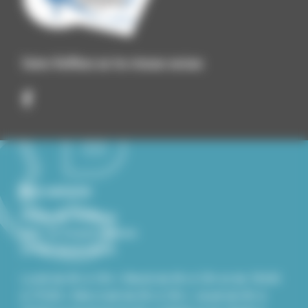
Suivez Roiffieux sur les réseaux sociaux
Nous contacter
Mairie de Roiffieux
229, Le Grand Chemin
07100 ROIFFIEUX
Lundi de 8h à 12h / Mardi de 8h à 12h et de 13h30
à 17h30 / Mercredi de 8h à 12h / Jeudi de 8h à