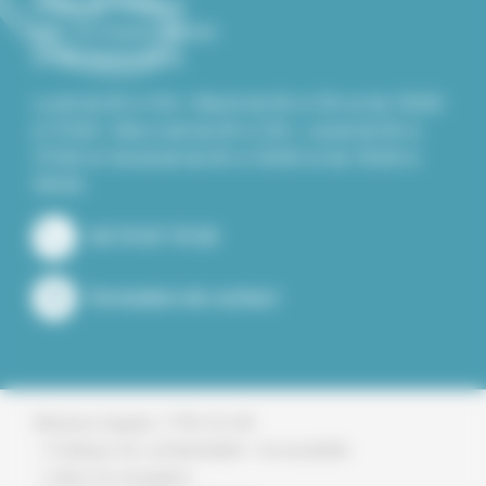
Mairie de Roiffieux
229, Le Grand Chemin
07100 ROIFFIEUX
Lundi de 8h à 12h / Mardi de 8h à 12h et de 13h30
à 17h30 / Mercredi de 8h à 12h / Jeudi de 8h à
17h30 et Vendredi de 8h à 12h00 et de 13h30 à
16h30.
04 75 67 75 50
Formulaire de contact
Plan du site
Mentions légales
Politique de confidentialité
Accessibilité
Aide à la navigation