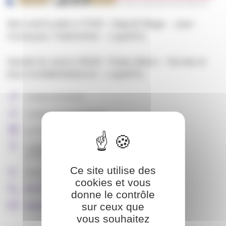
Mercredi 8 juillet à 17h00 : Objectif Magie - Jean-
Christophe TOMASSINI - L'apARTé
Samedi 1er août à 16h00 : Peaky Bikers - Nicolas et
Eliot CHARBONNEAUX - L'apARTé
Culture et loisirs
Commune de Roiffieux
Le 12 juin 2026
L'apARTé, 569 route de la Chomotte
07100 ROIFFIEUX
Ce site utilise des
Participation libre
cookies et vous
04 75 67 75 50
donne le contrôle
sur ceux que
mairie@roiffieux.fr
vous souhaitez