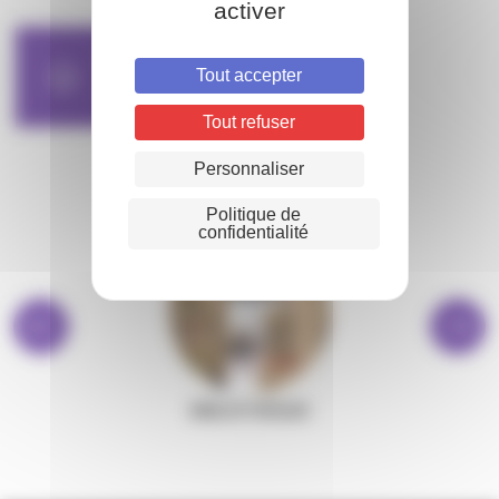
activer
Les Estivales 2026.pdf
Tout accepter
application/pdf - 623,28 KB
Tout refuser
Personnaliser
Politique de
confidentialité
BIBLIOTHÈQUE