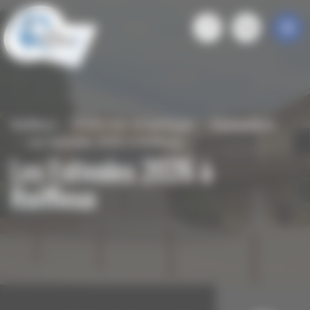
Panneau de gestion des cookies
Roiffieux
S'informer et participer
Évenements
Les Estivales 2026 à Roiffieux
Les Estivales 2026 à
Roiffieux