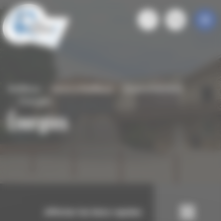
Panneau de gestion des cookies
Roiffieux
Vivre à Roiffieux
Environnement
Énergies
Énergies
Afficher les liens rapides