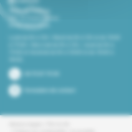
Mairie de Roiffieux
229, Le Grand Chemin
07100 ROIFFIEUX
Lundi de 8h à 12h / Mardi de 8h à 12h et de 13h30
à 17h30 / Mercredi de 8h à 12h / Jeudi de 8h à
17h30 et Vendredi de 8h à 12h00 et de 13h30 à
16h30.
04 75 67 75 50
Formulaire de contact
Plan du site
Mentions légales
Politique de confidentialité
Accessibilité