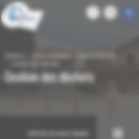
Panneau de gestion des cookies
Roiffieux
Vivre à Roiffieux
Environnement
Gestion des déchets
Gestion des déchets
Afficher les liens rapides