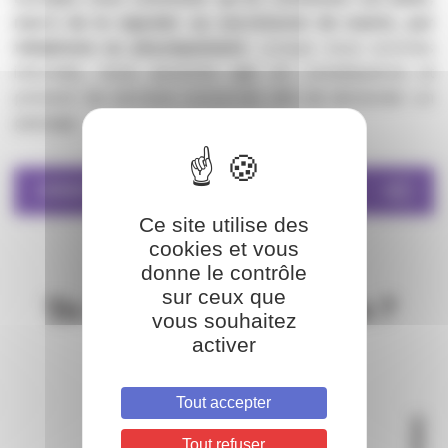
merci de le signaler au secrétariat de mairie, par
téléphone ou physiquement.
Lorque nous sommes
informés, nous pouvons agir en conséquence et
prévenir les services concernés afin de demander un
passage.
GÉRER ET TRIER SES DÉCHETS
Ce site utilise des
cookies et vous
donne le contrôle
sur ceux que
vous souhaitez
activer
Tout accepter
Tout refuser