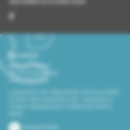
Suivez Roiffieux sur les réseaux sociaux
Nous contacter
Mairie de Roiffieux
229, Le Grand Chemin
07100 ROIFFIEUX
Lundi de 8h à 12h / Mardi de 8h à 12h et de 13h30
à 17h30 / Mercredi de 8h à 12h / Jeudi de 8h à
17h30 et Vendredi de 8h à 12h00 et de 13h30 à
16h30.
04 75 67 75 50