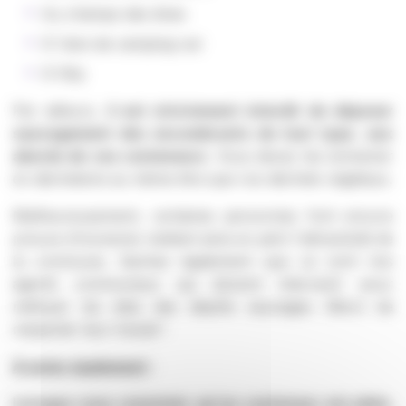
Au champs des ânes
À l'aire de camping-car
À Fély
Par ailleurs,
il est strictement interdit de déposer
sauvagement des encombrants de tout type
,
aux
abords de ces conteneurs
. Vous devez les emmener
en décheterie au même titre que vos déchets végétaux.
Malheureusement, certaines personnes font encore
preuve d'incivisme mettant ainsi en péril l'attractivité de
la commune. Sachez également que ce sont nos
agents communaux qui doivent intervenir pour
nettoyer les sites des dépôts sauvages. Merci de
respecter leur travail !
À noter également
:
Lorsque vous constater qu'un conteneur est plein,