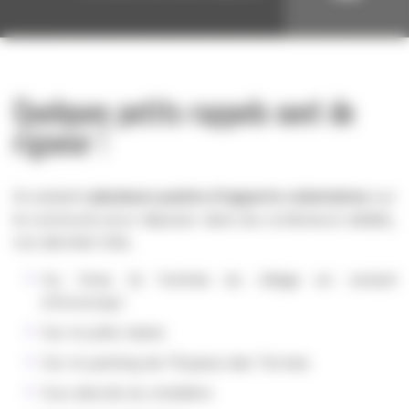
Quelques petits rappels sont de
rigueur !
Ils existent
plusieurs points d'apports volontaires
sur
la commune pour déposer dans les conteneurs dédiés,
vos déchets triés.
Au Viras (à l'entrée du village en venant
d'Annonay)
Sur le pôle mairie
Sur le parking de l'Espace des Termes
Aux abords du cimetière